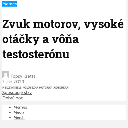
Memes
Zvuk motorov, vysoké
otáčky a vôňa
testosterónu
Topsy Kretts
3. jún 2023
HELLS ANGELS
KOLOBEZKA
MOTORKA
MOTORKAR
Spôsobuje slzy
Dobrú noc
Memes
Media
Merch