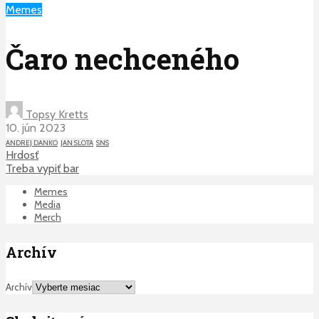
Memes
Čaro nechceného
Topsy Kretts
10. jún 2023
ANDREJ DANKO
JAN SLOTA
SNS
Hrdosť
Treba vypiť bar
Memes
Media
Merch
Archív
Archív