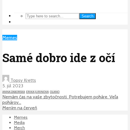
Search
Memes
Samé dobro ide z očí
Topsy Kretts
5. júl 2023
ANNA ZABORSKA
ERIKA JURINOVA
OLANO
Nemám čas na vaše zbytočnosti. Potrebujem poháre. Veľa
pohárov…
Mením na červeň
Memes
Media
Merch