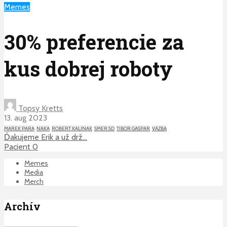
Memes
30% preferencie za
kus dobrej roboty
Topsy Kretts
13. aug 2023
MAREK PARA
NAKA
ROBERT KALINAK
SMER SD
TIBOR GASPAR
VAZBA
Ďakujeme Erik a už drž…
Pacient 0
Memes
Media
Merch
Archív