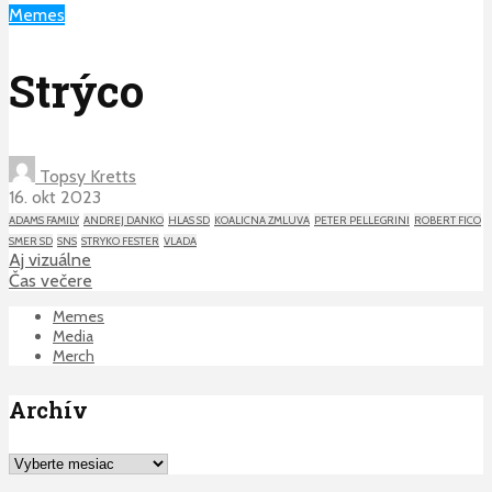
Memes
Strýco
Topsy Kretts
16. okt 2023
ADAMS FAMILY
ANDREJ DANKO
HLAS SD
KOALICNA ZMLUVA
PETER PELLEGRINI
ROBERT FICO
SMER SD
SNS
STRYKO FESTER
VLADA
Aj vizuálne
Čas večere
Memes
Media
Merch
Archív
Archív