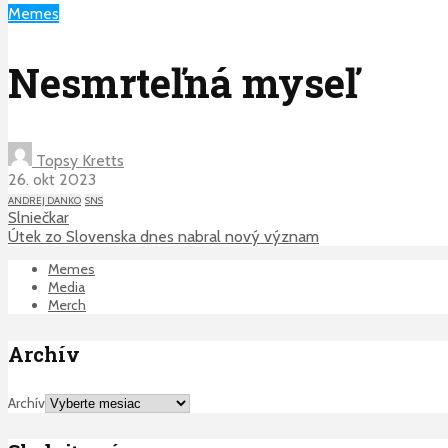
Memes
Nesmrteľná myseľ
Topsy Kretts
26. okt 2023
ANDREJ DANKO
SNS
Slniečkar
Útek zo Slovenska dnes nabral nový význam
Memes
Media
Merch
Archív
Archív