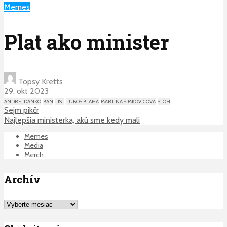
Memes
Plat ako minister
Topsy Kretts
29. okt 2023
ANDREJ DANKO
BAN
LIST
LUBOS BLAHA
MARTINA SIMKOVICOVA
SLOH
Sejm pikčr
Najlepšia ministerka, akú sme kedy mali
Memes
Media
Merch
Archív
Archív