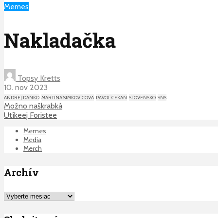
Memes
Nakladačka
Topsy Kretts
10. nov 2023
ANDREJ DANKO
MARTINA SIMKOVICOVA
PAVOL CEKAN
SLOVENSKO
SNS
Možno naškrabká
Utíkeej Foristee
Memes
Media
Merch
Archív
Archív