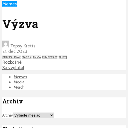
Memes
Výzva
Topsy Kretts
21. dec 2023
ERIK KALINAK
MAREK JANIGA
MINECRAFT
SUBOJ
Rozkošné
Sa vyplakal
Memes
Media
Merch
Archív
Archív