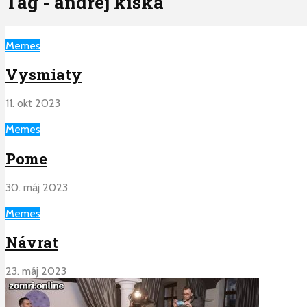
Tag - andrej kiska
Memes
Vysmiaty
11. okt 2023
Memes
Pome
30. máj 2023
Memes
Návrat
23. máj 2023