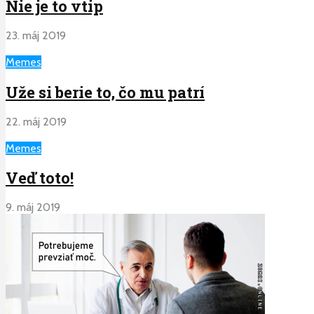
Nie je to vtip
23. máj 2019
Memes
Uže si berie to, čo mu patrí
22. máj 2019
Memes
Veď toto!
9. máj 2019