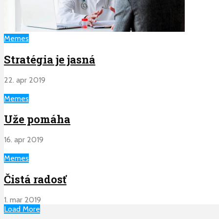
Memes
Stratégia je jasná
22. apr 2019
Memes
Uže pomáha
16. apr 2019
Memes
Čistá radosť
1. mar 2019
Load More