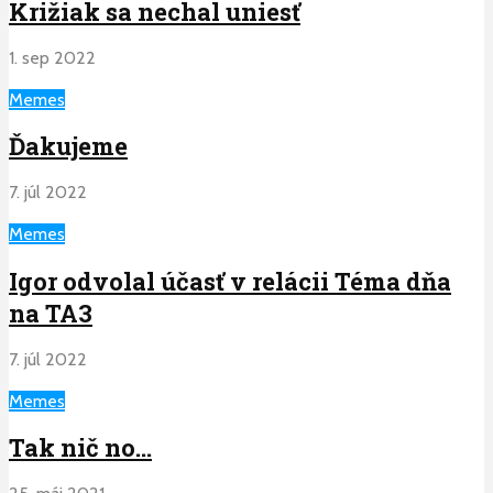
Križiak sa nechal uniesť
1. sep 2022
Memes
Ďakujeme
7. júl 2022
Memes
Igor odvolal účasť v relácii Téma dňa
na TA3
7. júl 2022
Memes
Tak nič no…