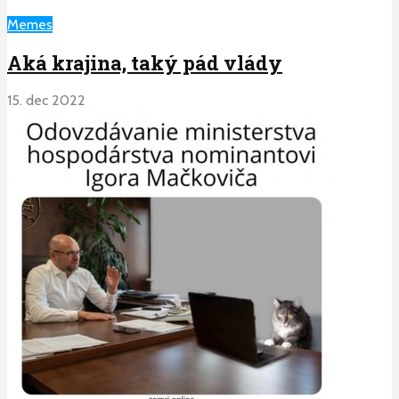
Memes
Aká krajina, taký pád vlády
15. dec 2022