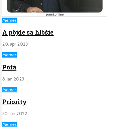
Memes
A pôjde sa hlbšie
20. apr 2023
Memes
Pófá
8. jan 2023
Memes
Priority
30. jún 2022
Memes