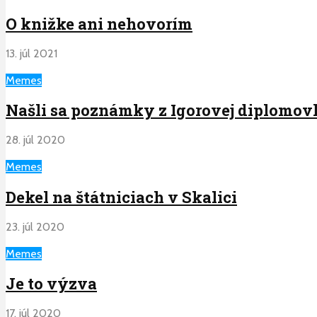
O knižke ani nehovorím
13. júl 2021
Memes
Našli sa poznámky z Igorovej diplomo
28. júl 2020
Memes
Dekel na štátniciach v Skalici
23. júl 2020
Memes
Je to výzva
17. júl 2020