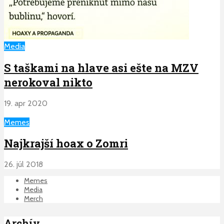
Media
S taškami na hlave asi ešte na MZV
nerokoval nikto
19. apr 2020
Memes
Najkrajší hoax o Zomri
26. júl 2018
Memes
Media
Merch
Archív