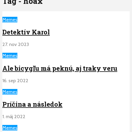
Tag - hoax
Memes
Detektív Karol
27. nov 2023
Memes
Ale bicygľu má peknú, aj traky veru
16. sep 2022
Memes
Príčina a následok
1. máj 2022
Memes