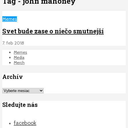
Tag - john mahoney
Memes
Svet bude zase o niečo smutnejší
7. feb 2018
Memes
Media
Merch
Archív
Archív
Sledujte nás
facebook