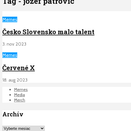
Tag - jozef patrovic
Memes
Česko Slovensko malo talent
3. nov 2023
Memes
Červené X
18. aug 2023
Memes
Media
Merch
Archív
Archív