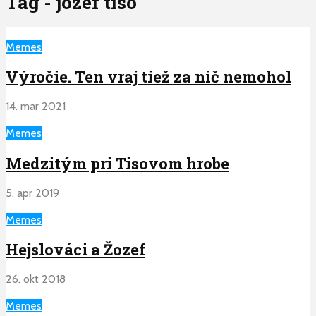
Tag - jozef tiso
Memes
Výročie. Ten vraj tiež za nič nemohol
14. mar 2021
Memes
Medzitým pri Tisovom hrobe
5. apr 2019
Memes
Hejslováci a Žozef
26. okt 2018
Memes