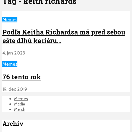
Tag - keith richards
Memes
Podľa Keitha Richardsa má pred sebou
ešte dlhú kariéru…
4. jan 2023
Memes
76 tento rok
19. dec 2019
Memes
Media
Merch
Archív