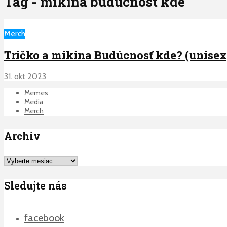
Tag - mikina buducnost kde
Merch
Tričko a mikina Budúcnosť kde? (unisex
31. okt 2023
Memes
Media
Merch
Archív
Archív
Sledujte nás
facebook