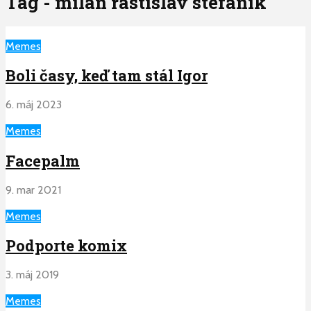
Tag - milan rastislav stefanik
Memes
Boli časy, keď tam stál Igor
6. máj 2023
Memes
Facepalm
9. mar 2021
Memes
Podporte komix
3. máj 2019
Memes