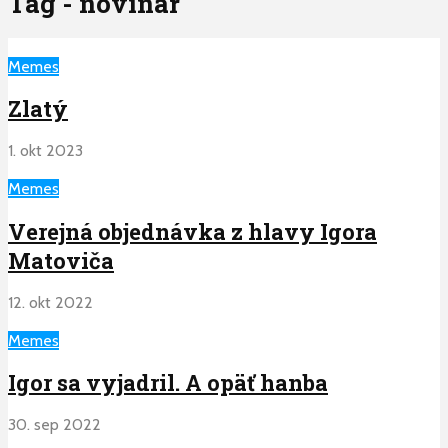
Tag - novinar
Memes
Zlatý
1. okt 2023
Memes
Verejná objednávka z hlavy Igora
Matoviča
12. okt 2022
Memes
Igor sa vyjadril. A opäť hanba
30. sep 2022