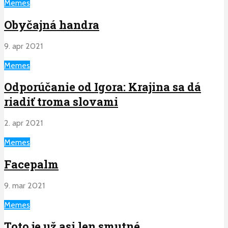
Memes
Obyčajná handra
9. apr 2021
Memes
Odporúčanie od Igora: Krajina sa dá
riadiť troma slovami
2. apr 2021
Memes
Facepalm
9. mar 2021
Memes
Toto je už asi len smutné