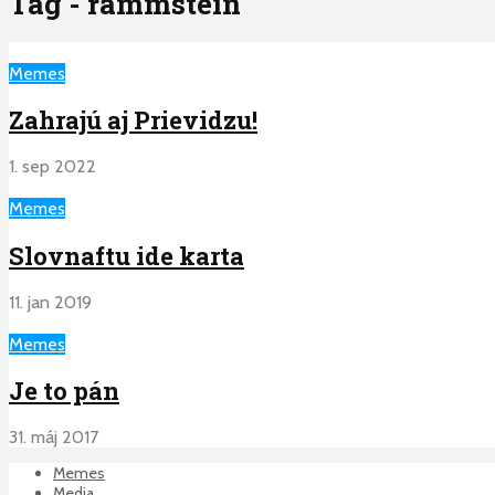
Tag - rammstein
Memes
Zahrajú aj Prievidzu!
1. sep 2022
Memes
Slovnaftu ide karta
11. jan 2019
Memes
Je to pán
31. máj 2017
Memes
Media