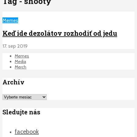
Tag - shooty
Memes
Keď ide dezolátov rozhodiť od jedu
17. sep 2019
Memes
Media
Merch
Archív
Archív
Sledujte nás
facebook