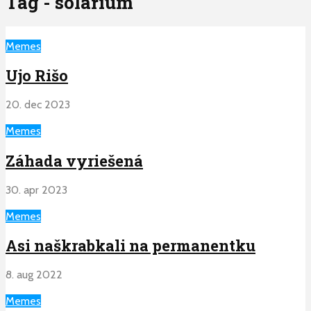
Tag - solarium
Memes
Ujo Rišo
20. dec 2023
Memes
Záhada vyriešená
30. apr 2023
Memes
Asi naškrabkali na permanentku
8. aug 2022
Memes