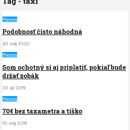
Tag - taxi
Memes
Podobnosť čisto náhodná
30. máj 2020
Memes
Som ochotný si aj priplatiť, pokiaľ bude
držať zobák
20. júl 2019
Memes
70€ bez taxametra a tíško
10. máj 2019