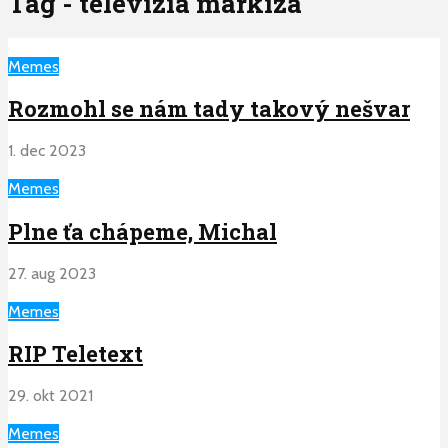
Tag - televizia markiza
Memes
Rozmohl se nám tady takový nešvar
1. dec 2023
Memes
Plne ťa chápeme, Michal
27. aug 2023
Memes
RIP Teletext
29. okt 2021
Memes