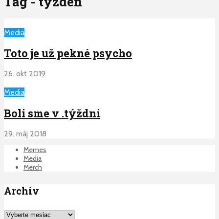
Tag - tyzden
Media
Toto je už pekné psycho
26. okt 2019
Media
Boli sme v .týždni
29. máj 2018
Memes
Media
Merch
Archív
Archív