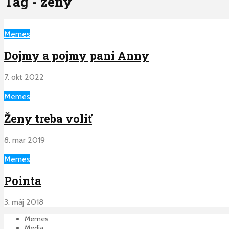
Tag - zeny
Memes
Dojmy a pojmy pani Anny
7. okt 2022
Memes
Ženy treba voliť
8. mar 2019
Memes
Pointa
3. máj 2018
Memes
Media