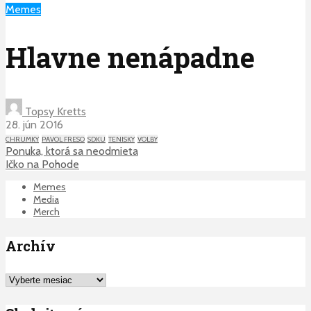
Memes
Hlavne nenápadne
Topsy Kretts
28. jún 2016
CHRUMKY
PAVOL FRESO
SDKU
TENISKY
VOLBY
Ponuka, ktorá sa neodmieta
Ičko na Pohode
Memes
Media
Merch
Archív
Archív