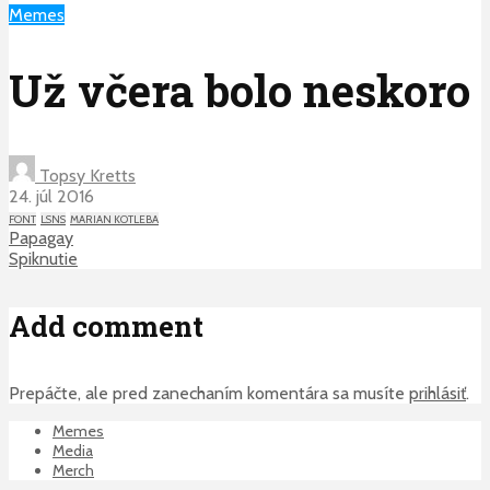
Memes
Už včera bolo neskoro
Topsy Kretts
24. júl 2016
FONT
LSNS
MARIAN KOTLEBA
Papagay
Spiknutie
Add comment
Prepáčte, ale pred zanechaním komentára sa musíte
prihlásiť
.
Memes
Media
Merch