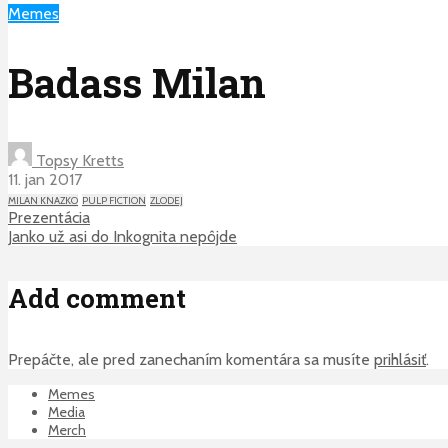
Memes
Badass Milan
Topsy Kretts
11. jan 2017
MILAN KNAZKO
PULP FICTION
ZLODEJ
Prezentácia
Janko už asi do Inkognita nepôjde
Add comment
Prepáčte, ale pred zanechaním komentára sa musíte
prihlásiť
.
Memes
Media
Merch