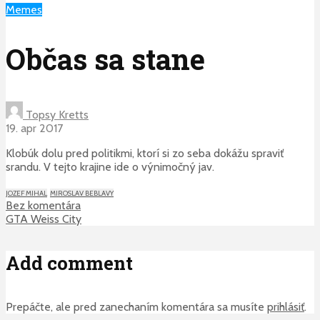
Memes
Občas sa stane
Topsy Kretts
19. apr 2017
Klobúk dolu pred politikmi, ktorí si zo seba dokážu spraviť
srandu. V tejto krajine ide o výnimočný jav.
JOZEF MIHAL
MIROSLAV BEBLAVY
Bez komentára
GTA Weiss City
Add comment
Prepáčte, ale pred zanechaním komentára sa musíte
prihlásiť
.