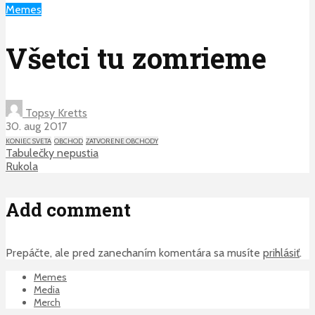
Memes
Všetci tu zomrieme
Topsy Kretts
30. aug 2017
KONIEC SVETA
OBCHOD
ZATVORENE OBCHODY
Tabulečky nepustia
Rukola
Add comment
Prepáčte, ale pred zanechaním komentára sa musíte
prihlásiť
.
Memes
Media
Merch