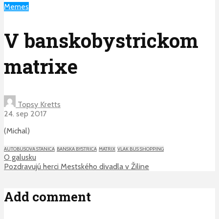
Memes
V banskobystrickom
matrixe
Topsy Kretts
24. sep 2017
(Michal)
AUTOBUSOVA STANICA
BANSKA BYSTRICA
MATRIX
VLAK BUS SHOPPING
O galusku
Pozdravujú herci Mestského divadla v Žiline
Add comment