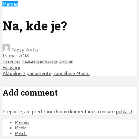
Memes
Na, kde je?
Topsy Kretts
15. mar 2018
BELA BUGAR
CHARAKTER ROZHODUJE
MOST HID
Ficogrini
Aktuálne z parlamentej kancelárie Mostu
Add comment
Prepáčte, ale pred zanechaním komentára sa musíte
prihlásiť
.
Memes
Media
Merch