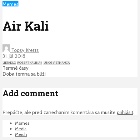
Memes
Air Kali
Topsy Kretts
31. júl 2018
LIETADLO
ROBERT KALINAK
UNOS VIETNAMCA
Temné časy
Doba temna sa blíži
Add comment
Prepáčte, ale pred zanechaním komentára sa musíte
prihlásiť
.
Memes
Media
Merch