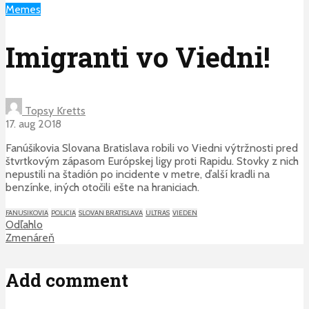
Memes
Imigranti vo Viedni!
Topsy Kretts
17. aug 2018
Fanúšikovia Slovana Bratislava robili vo Viedni výtržnosti pred
štvrtkovým zápasom Európskej ligy proti Rapidu. Stovky z nich
nepustili na štadión po incidente v metre, ďalší kradli na
benzínke, iných otočili ešte na hraniciach.
FANUSIKOVIA
POLICIA
SLOVAN BRATISLAVA
ULTRAS
VIEDEN
Odľahlo
Zmenáreň
Add comment