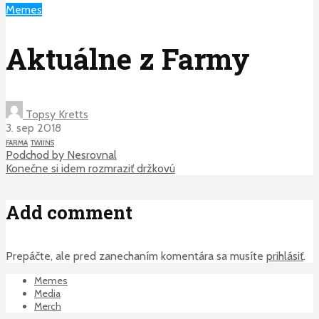
Memes
Aktuálne z Farmy
Topsy Kretts
3. sep 2018
FARMA
TWIINS
Podchod by Nesrovnal
Konečne si idem rozmraziť držkovú
Add comment
Prepáčte, ale pred zanechaním komentára sa musíte
prihlásiť
.
Memes
Media
Merch