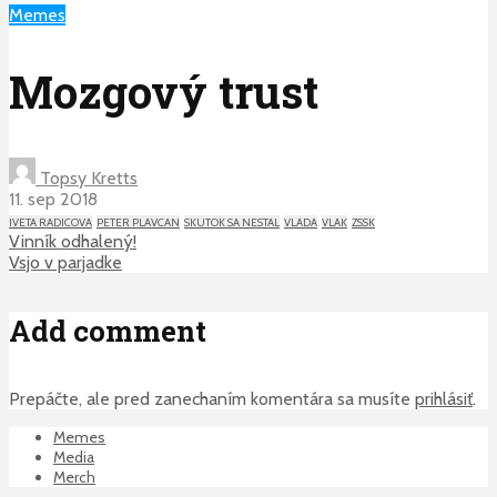
Memes
Mozgový trust
Topsy Kretts
11. sep 2018
IVETA RADICOVA
PETER PLAVCAN
SKUTOK SA NESTAL
VLADA
VLAK
ZSSK
Vinník odhalený!
Vsjo v parjadke
Add comment
Prepáčte, ale pred zanechaním komentára sa musíte
prihlásiť
.
Memes
Media
Merch