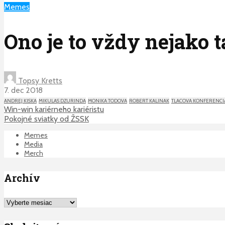
Memes
Ono je to vždy nejako t
Topsy Kretts
7. dec 2018
ANDREJ KISKA
MIKULAS DZURINDA
MONIKA TODOVA
ROBERT KALINAK
TLACOVA KONFERENCI
Win-win kariérneho kariéristu
Pokojné sviatky od ŽSSK
Memes
Media
Merch
Archív
Archív