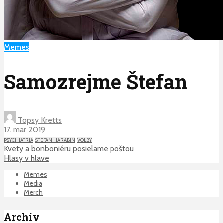
Memes
Samozrejme Štefan
Topsy Kretts
17. mar 2019
PSYCHIATRIA
STEFAN HARABIN
VOLBY
Kvety a bonboniéru posielame poštou
Hlasy v hlave
Memes
Media
Merch
Archív