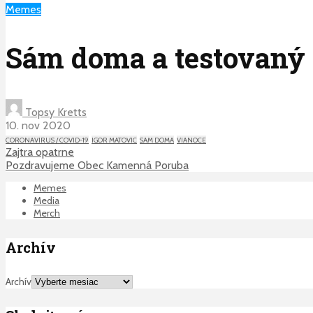
Memes
Sám doma a testovaný
Topsy Kretts
10. nov 2020
CORONAVIRUS / COVID-19
IGOR MATOVIC
SAM DOMA
VIANOCE
Zajtra opatrne
Pozdravujeme Obec Kamenná Poruba
Memes
Media
Merch
Archív
Archív