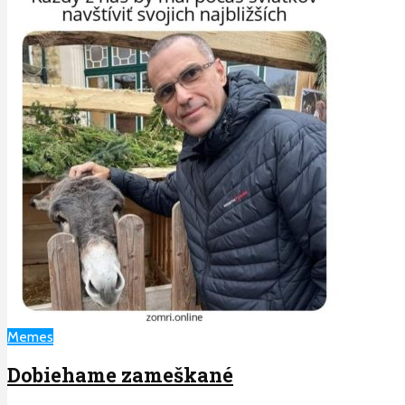
Memes
Dobiehame zameškané