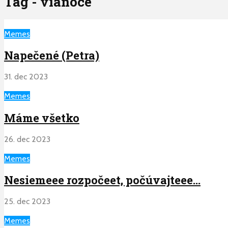
Tag - vianoce
Memes
Napečené (Petra)
31. dec 2023
Memes
Máme všetko
26. dec 2023
Memes
Nesiemeee rozpočeet, počúvajteee…
25. dec 2023
Memes