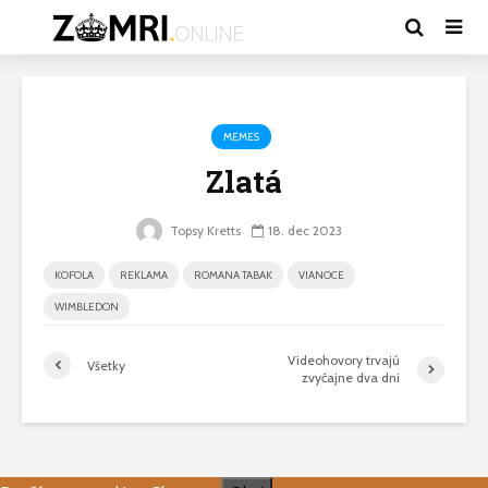
MEMES
Zlatá
Topsy Kretts
18. dec 2023
KOFOLA
REKLAMA
ROMANA TABAK
VIANOCE
WIMBLEDON
Videohovory trvajú
Všetky
zvyčajne dva dni