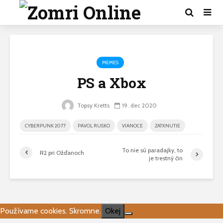
MEMES
PS a Xbox
Topsy Kretts
19. dec 2020
CYBERPUNK 2077
PAVOL RUSKO
VIANOCE
ZATKNUTIE
To nie sú paradajky, to
R2 pri Ožďanoch
je trestný čin
Používame cookies. Skromne.
Okej