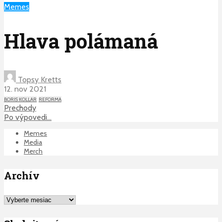
Memes
Hlava polámaná
Topsy Kretts
12. nov 2021
BORIS KOLLAR
REFORMA
Prechody
Po výpovedi…
Memes
Media
Merch
Archív
Archív