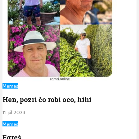
Memes
Hen, pozri čo robí oco, hihi
11. júl 2023
Memes
Egreš