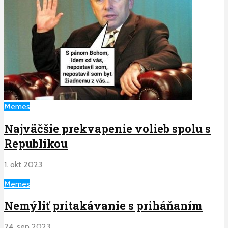
Memes
Najväčšie prekvapenie volieb spolu s
Republikou
1. okt 2023
Memes
Nemýliť pritakávanie s priháňaním
24. sep 2023