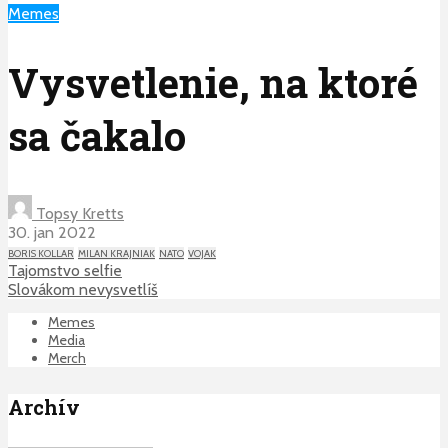
Memes
Vysvetlenie, na ktoré
sa čakalo
Topsy Kretts
30. jan 2022
BORIS KOLLAR
MILAN KRAJNIAK
NATO
VOJAK
Tajomstvo selfie
Slovákom nevysvetlíš
Memes
Media
Merch
Archív