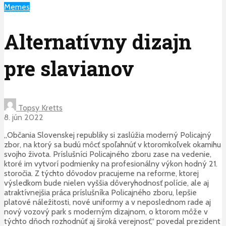
Memes
Alternatívny dizajn
pre slavianov
Topsy Kretts
8. jún 2022
„Občania Slovenskej republiky si zaslúžia moderný Policajný
zbor, na ktorý sa budú môcť spoľahnúť v ktoromkoľvek okamihu
svojho života. Príslušníci Policajného zboru zase na vedenie,
ktoré im vytvorí podmienky na profesionálny výkon hodný 21.
storočia. Z týchto dôvodov pracujeme na reforme, ktorej
výsledkom bude nielen vyššia dôveryhodnosť polície, ale aj
atraktívnejšia práca príslušníka Policajného zboru, lepšie
platové náležitosti, nové uniformy a v neposlednom rade aj
nový vozový park s moderným dizajnom, o ktorom môže v
týchto dňoch rozhodnúť aj široká verejnosť,“ povedal prezident