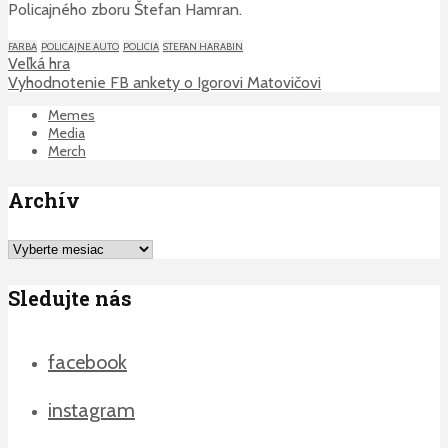
Policajného zboru Štefan Hamran.
FARBA
POLICAJNE AUTO
POLICIA
STEFAN HARABIN
Veľká hra
Vyhodnotenie FB ankety o Igorovi Matovičovi
Memes
Media
Merch
Archív
Archív
Sledujte nás
facebook
instagram