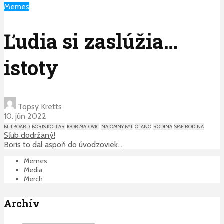
Memes
Ľudia si zaslúžia…
istoty
Topsy Kretts
10. jún 2022
BILLBOARD
BORIS KOLLAR
IGOR MATOVIC
NAJOMNY BYT
OLANO
RODINA
SME RODINA
Sľub dodržaný!
Boris to dal aspoň do úvodzoviek…
Memes
Media
Merch
Archív